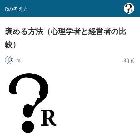
Rの考え方
褒める方法（心理学者と経営者の比
較）
rei
8年前