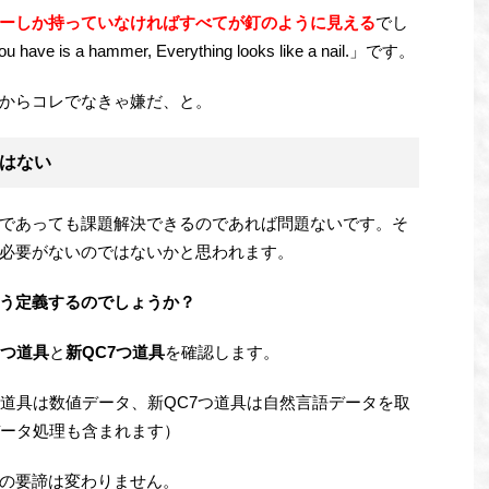
ーしか持っていなければすべてが釘のように見える
でし
 is a hammer, Everything looks like a nail.」です。
からコレでなきゃ嫌だ、と。
はない
であっても課題解決できるのであれば問題ないです。そ
必要がないのではないかと思われます。
う定義するのでしょうか？
7つ道具
と
新QC7つ道具
を確認します。
つ道具は数値データ、新QC7つ道具は自然言語データを取
データ処理も含まれます）
の要諦は変わりません。