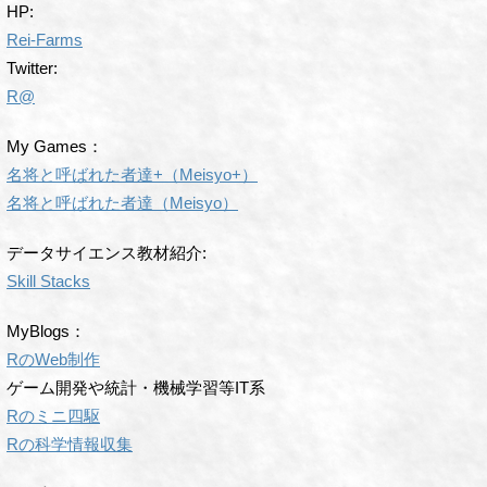
HP:
Rei-Farms
Twitter:
R@
My Games：
名将と呼ばれた者達+（Meisyo+）
名将と呼ばれた者達（Meisyo）
データサイエンス教材紹介:
Skill Stacks
MyBlogs：
RのWeb制作
ゲーム開発や統計・機械学習等IT系
Rのミニ四駆
Rの科学情報収集