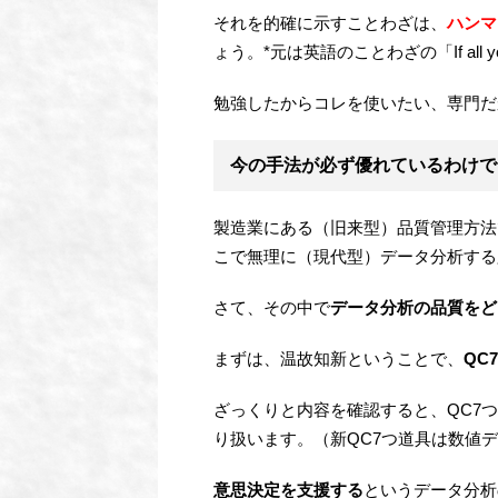
それを的確に示すことわざは、
ハンマ
ょう。*元は英語のことわざの「If all you have
勉強したからコレを使いたい、専門だ
今の手法が必ず優れているわけで
製造業にある（旧来型）品質管理方法
こで無理に（現代型）データ分析する
さて、その中で
データ分析の品質をど
まずは、温故知新ということで、
QC
ざっくりと内容を確認すると、QC7
り扱います。（新QC7つ道具は数値
意思決定を支援する
というデータ分析