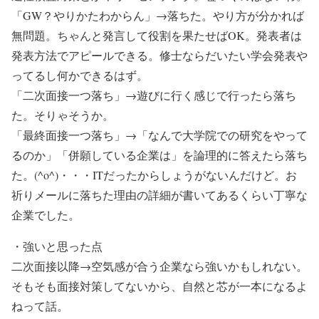
「GW？やりかたわからん」→落ちた。やり方が分かれば
無問題。ちゃんと発言して役割を果たせばOK。発表者は
発表方法でアピールできる。修士ならだいたい学会発表や
ってるし何かできるはず。
「二次面接一つ落ち」→遊びに行く感じで行ったら落ち
た。そりゃそうか。
「最終面接一つ落ち」→「なんで大学院での研究をやって
るのか」「併願している企業は」を論理的に答えたら落ち
た。(^o^)・・・ITだったからしょうがないんだけど。お
祈りメールに落ちた理由の詳細が書いてあるくらい丁寧な
企業でした。
・強いと思った点
二次面接以降→空気感が合う企業なら強いかもしれない。
そもそも面接対策してないから、自然と芯が一本になるよ
ねって話。