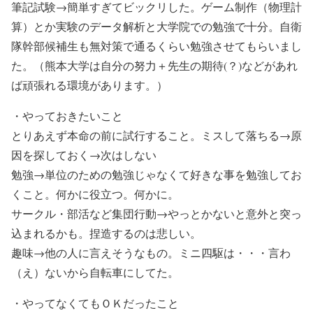
筆記試験→簡単すぎてビックリした。ゲーム制作（物理計
算）とか実験のデータ解析と大学院での勉強で十分。自衛
隊幹部候補生も無対策で通るくらい勉強させてもらいまし
た。（熊本大学は自分の努力＋先生の期待(？)などがあれ
ば頑張れる環境があります。）
・やっておきたいこと
とりあえず本命の前に試行すること。ミスして落ちる→原
因を探しておく→次はしない
勉強→単位のための勉強じゃなくて好きな事を勉強してお
くこと。何かに役立つ。何かに。
サークル・部活など集団行動→やっとかないと意外と突っ
込まれるかも。捏造するのは悲しい。
趣味→他の人に言えそうなもの。ミニ四駆は・・・言わ
（え）ないから自転車にしてた。
・やってなくてもＯＫだったこと