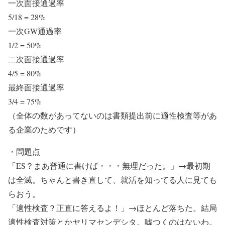
一次面接通過率
5/18 = 28%
一次GW通過率
1/2 = 50%
二次面接通過率
4/5 = 80%
最終面接通過率
3/4 = 75%
（全体の数があってないのは書類提出前に適性検査等があ
る企業のためです）
・問題点
「ES？まあ普通に書けば・・・無理だった。」→最初期
は全滅。ちゃんと書き直して、就活を知ってる人に見ても
らおう。
「適性検査？正直に答えるよ！」→ほとんど落ちた。結局
適性検査対策とかヤリマセンデシタ。嘘つくのはないわ。